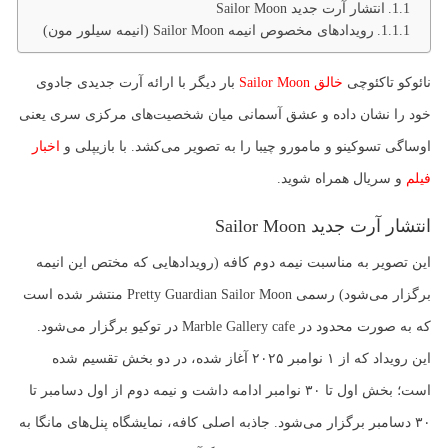
انتشار آرت جدید Sailor Moon
رویدادهای مخصوص انیمه Sailor Moon (انیمه سیلور مون)
نائوکو تاکئوچی
خالق Sailor Moon
بار دیگر با ارائه آرت جدیدی جادوی
خود را نشان داده و عشق آسمانی میان شخصیت‌های مرکزی سری یعنی
اوساگی تسوکینو و مامورو چیبا را به تصویر می‌کشد. با بازیپلی و
اخبار
فیلم
و سریال همراه شوید.
انتشار آرت جدید Sailor Moon
این تصویر به مناسبت نیمه دوم کافه (رویدادهایی که مختص این انیمه
برگزار می‌شود) رسمی Pretty Guardian Sailor Moon منتشر شده است
که به صورت محدود در Marble Gallery cafe در توکیو برگزار می‌شود.​
این رویداد که از ۱ نوامبر ۲۰۲۵ آغاز شده، در دو بخش تقسیم شده
است؛ بخش اول تا ۳۰ نوامبر ادامه داشت و نیمه دوم از اول دسامبر تا
۳۰ دسامبر برگزار می‌شود. جاذبه اصلی کافه، نمایشگاه پنل‌های مانگا به