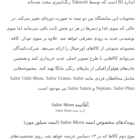
اندازه B2 است که توسط Takeuchi رنگ‌آمیزی مجدد شده‌اند.
محتویات این نمایشگاه بین دو نیمه به صورت دوره‌ای تغییر می‌کند، در
حالی که منوی غذا و دسرها در هر دو بخش ثابت باقی می‌مانند اما منوی
نوشیدنی جدید به زودی معرفی خواهد شد.​ علاوه بر منوی تم‌دار، کافه
مجموعه متنوعی از کالاهای اورجینال را ارائه می‌دهد. شرکت‌کنندگان
می‌توانند کالاهایی با طرح تصویر اصلی جدید خریداری کنند و همچنین
چاپ‌های هولوگرافیکی از پنل‌های رنگی مانگا تهیه کنند. مجموعه‌هایی
شامل محافظان فردی مانند Sailor Chibi Moon، Sailor Uranus، Sailor
Neptune، Sailor Pluto و Sailor Saturn نیز موجود است.
آرت جدید Sailor Moon
رویدادهای مخصوص انیمه Sailor Moon (انیمه سیلور مون)
موج دوم کالاها که در ۱۳ دسامبر عرضه خواهد شد، روی شخصیت‌های