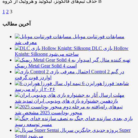
حذف تیم‌های فالکونز، لیکوئید و هروئیک از گروه B
1
2
3
آخرین مطالب
مسابقات فورتنایت موبایل
معرفی شد
DLC بازی Hollow
Knight: Silksong ساخته می‌شود
تهیه کننده متال گیر امیدوار به
ریمیک Metal Gear Solid 4 است
احتمال معرفی بازی Control 2 در گیم
اواردز قوت گرفت
شایعه: فورزا هورایزن 6 نیمه اول سال
۲۰۲۶ از راه می‌رسد
مهلت ارسال آثار به
یازدهمین جشنواره بازی های ویدیویی ایران تمدید شد
تیم‌های راه‌یافته به مرحله دوم
میجور بوداپست 2025 مشخص شد
بازی بعدی سازنده خدای جنگ به نصف
مسیر توسعه رسید
پروژه جدیدی جایگزین سریال Super
Sentai می‌شود