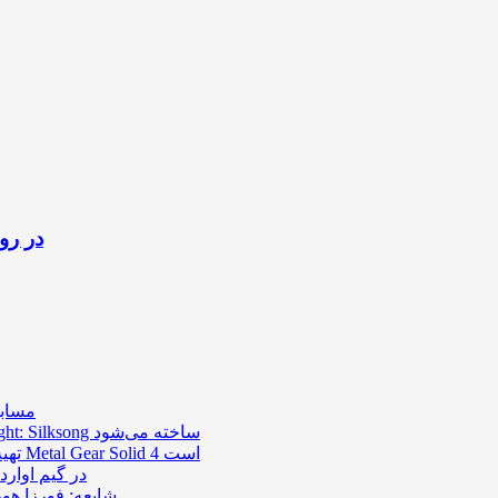
آمار فاجعه‌بار تعداد بازیکنان 
مسابق
DLC بازی Hollow Knight: Silksong ساخته می‌شود
تهیه کننده متال گیر امیدوار به ریمیک Metal Gear Solid 4 است
احتمال معرفی بازی trol 2
شایعه: فورزا هورایزن 6 نیمه اول سال ۲۰۲۶