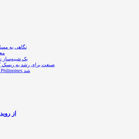
نگاهی به مسابق
بازی lly
سازنده بازی Lies of P ی
صنعت برای رشد به ریسک کمپ
تیم لیکوئید قهرمان فصل 16 لیگ MPL Philippines شد
لیگ Call of Duty از رویداد جد