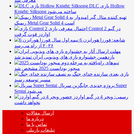
معرفی شد
DLC بازی Hollow
Knight: Silksong ساخته می‌شود
تهیه کننده متال گیر امیدوار به
ریمیک Metal Gear Solid 4 است
احتمال معرفی بازی Control 2 در گیم
اواردز قوت گرفت
شایعه: فورزا هورایزن 6 نیمه اول سال
۲۰۲۶ از راه می‌رسد
مهلت ارسال آثار به
یازدهمین جشنواره بازی های ویدیویی ایران تمدید شد
تیم‌های راه‌یافته به مرحله دوم
میجور بوداپست 2025 مشخص شد
بازی بعدی سازنده خدای جنگ به نصف
مسیر توسعه رسید
پروژه جدیدی جایگزین سریال Super
Sentai می‌شود
رسمی: ویچر 4 در گیم اواردز حضور
نخواهد داشت
ارسال مقالات
درباره ما
تماس با ما
تبلیغات بازیپلی