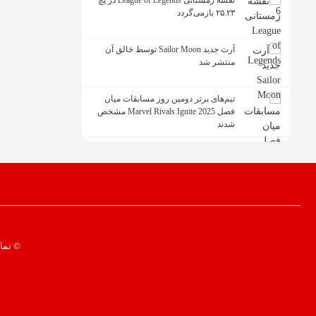
نقشه زمستانی League of Legends در پچ
۲۵.۲۳ بازمی‌گردد
آرت جدید Sailor Moon توسط خالق آن
منتشر شد
تیم‌های برتر دومین روز مسابقات میان
فصل Marvel Rivals Ignite 2025 مشخص
شدند
© تما