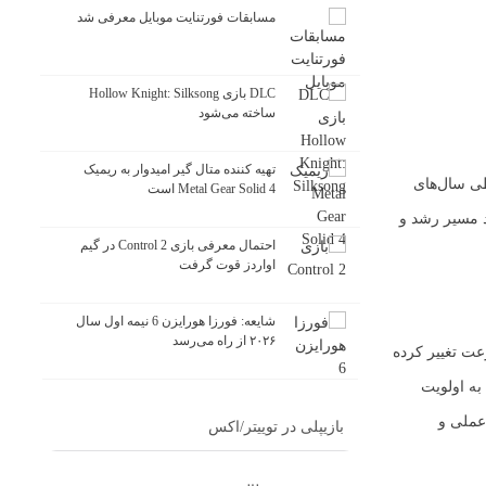
مسابقات فورتنایت موبایل معرفی شد
DLC بازی Hollow Knight: Silksong
ساخته می‌شود
تهیه کننده متال گیر امیدوار به ریمیک
طی سال‌های
Metal Gear Solid 4 است
د مسیر رشد و
احتمال معرفی بازی Control 2 در گیم
اواردز قوت گرفت
شایعه: فورزا هورایزن 6 نیمه اول سال
۲۰۲۶ از راه می‌رسد
عت تغییر کرده
و موضوعاتی همچون هوش مصنوعی، طراحی سیستم‌های اقتصادی در بازی، تولید محتوای تعاملی و استفاده از موتورهای جدید مانند Unreal Engine 5 به اولویت
 عملی و
بازیپلی در توییتر/اکس