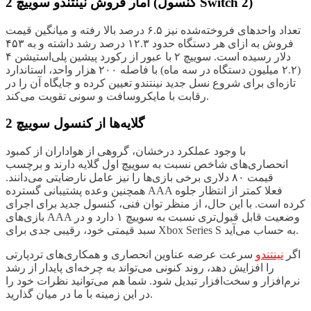
آمار فروش نینتندو سوییچ 2 (کنسول Switch 2)
تعداد واحدهای فروخته‌شده نیز ۶.۵ درصد بالا رفته و میانگین قیمت
فروش به ازای هر دستگاه حدود ۱۲.۳ درصد رشد داشته و به ۴۵۳
دلار رسیده است. سوییچ ۲ با عبور از رکورد پیشین پلی‌استیشن ۴
(۲.۲ میلیون دستگاه در سه ماه) با فاصله ۲۰۰ هزار واحد، استاندارد
تازه‌ای برای شروع نسل جدید نینتندو تعیین کرده و جایگاه آن را در
رقابت با مایکروسافت و سونی تقویت می‌کند.
گلایه‌ها از کنسول سوییچ 2
با وجود عملکرد درخشان، گروهی از هواداران از کمبود
انحصاری‌های شاخص نسبت به سوییچ اول گلایه دارند و برچسب
قیمت ۸۰ دلاری برخی بازی‌ها را نیز عامل نارضایتی می‌دانند.
همچنین وعده پشتیبانی گسترده AAA فعلا کمتر از انتظار جلوه
کرده است. با این حال، از منظر توان فنی، کنسول جدید برای اجرای
بازی‌های AAA وضعیت قابل قبول‌تری نسبت به سوییچ ۱ دارد و در
سبد قیمتی خود، رقیبی جدی برای Xbox Series S به حساب می‌آید.
اگر
نینتندو
سرعت عرضه عناوین انحصاری و همکاری‌های تردپارتی
را افزایش دهد، روند کنونی می‌تواند به چرخه‌ای پایدار از رشد
نرم‌افزار و سخت‌افزار تبدیل شود. شما هم می‌توانید نظرات خود را
در این زمینه با ما در میان گذارید.