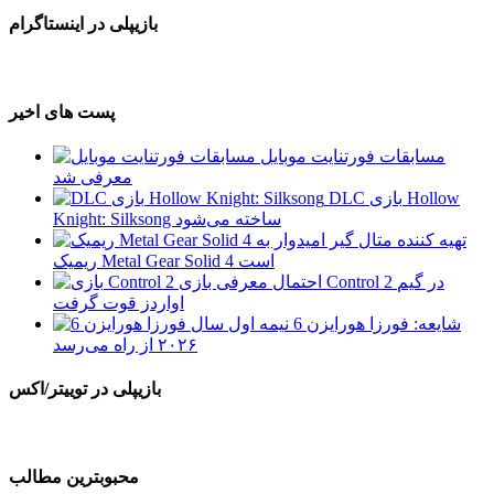
بازیپلی در اینستاگرام
پست های اخیر
مسابقات فورتنایت موبایل
معرفی شد
DLC بازی Hollow
Knight: Silksong ساخته می‌شود
تهیه کننده متال گیر امیدوار به
ریمیک Metal Gear Solid 4 است
احتمال معرفی بازی Control 2 در گیم
اواردز قوت گرفت
شایعه: فورزا هورایزن 6 نیمه اول سال
۲۰۲۶ از راه می‌رسد
بازیپلی در توییتر/اکس
محبوبترین مطالب