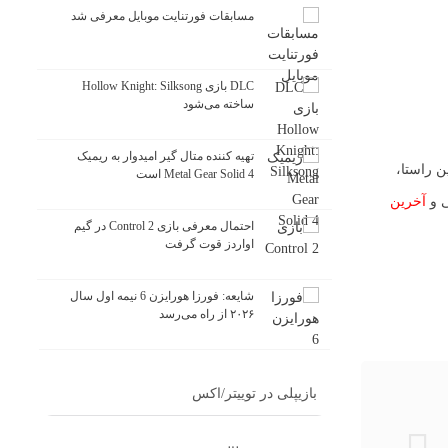
مسابقات فورتنایت موبایل معرفی شد
DLC بازی Hollow Knight: Silksong
ساخته می‌شود
تهیه کننده متال گیر امیدوار به ریمیک
ینی کرده‌اند. در همین راستا،
Metal Gear Solid 4 است
آخرین
احتمال معرفی بازی Control 2 در گیم
اواردز قوت گرفت
شایعه: فورزا هورایزن 6 نیمه اول سال
۲۰۲۶ از راه می‌رسد
بازیپلی در توییتر/اکس